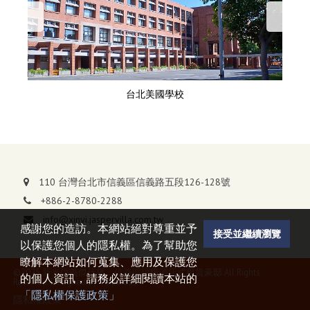
台北美國學校
110 台灣台北市信義區信義路五段126-128號
+886-2-8780-2288
info@xinyi.jaspervilla.com.tw
感謝您的造訪。本網站絕對尊重並予
接受並繼續瀏覽
以保護您個人的隱私權。為了幫助您
瞭解本網站如何蒐集、應用及保護您
©2025 新光信義傑仕堡：信義區頂級酒店式租賃豪邸 All Rights
的個人資訊，請務必詳細閱讀本站的
Reserved. Designed by Taipeiads.
「隱私權保護政策」
隱私權政策